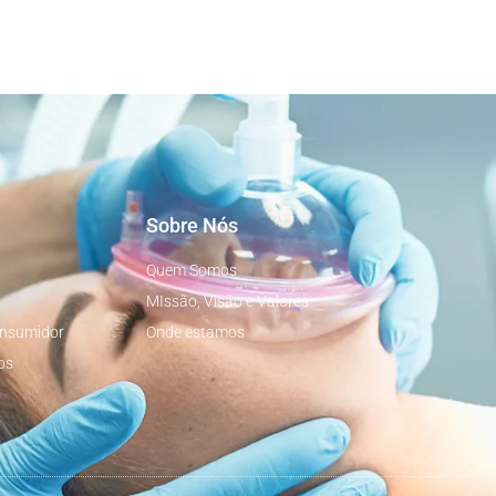
Sobre Nós
Quem Somos
MIssão, Visão e Valores
onsumidor
Onde estamos
os