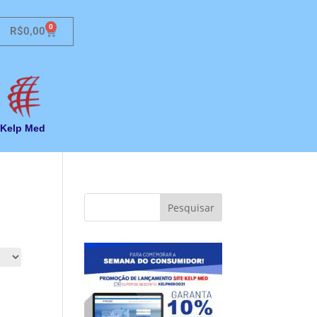
0
R$
0,00
Kelp Med