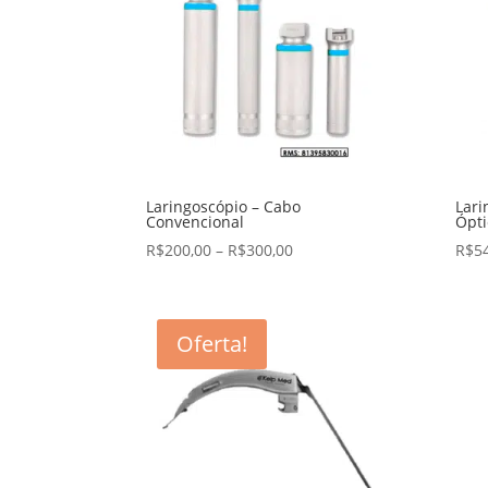
Laringoscópio – Cabo
Lari
Convencional
Ópti
R$
200,00
–
R$
300,00
R$
5
Oferta!