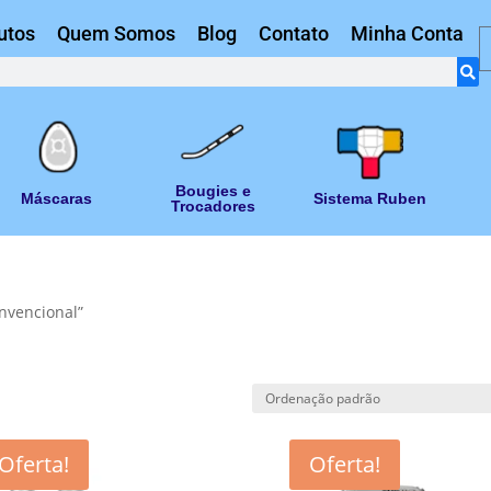
utos
Quem Somos
Blog
Contato
Minha Conta
Bougies e
Máscaras
Sistema Ruben
Trocadores
nvencional”
Oferta!
Oferta!