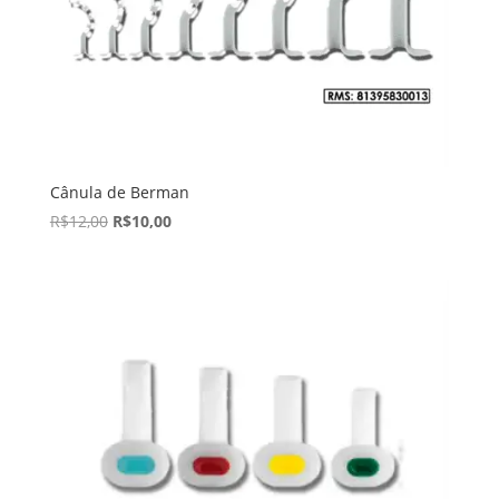
Cânula de Berman
R$
12,00
R$
10,00