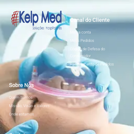
Canal do Cliente
Minha conta
Meus Pedidos
Còdigo de Defesa do
Consumidor
Rastreamento de Pedidos
Sobre Nós
Quem Somos
MIssão, Visão e Valores
Onde estamos