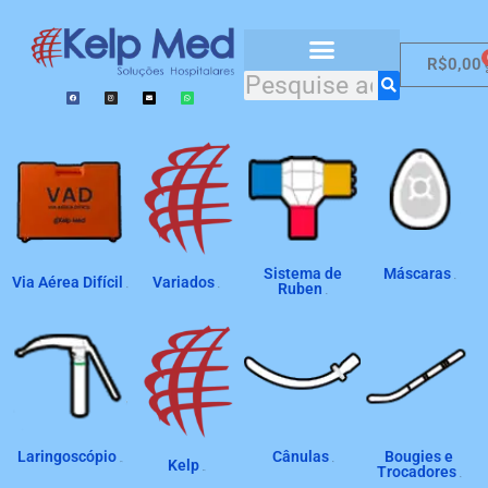
R$
0,00
Catálogo de Produtos
Sistema de
Máscaras
Via Aérea Difícil
Variados
(8)
Ruben
(2)
(4)
(2)
Laringoscópio
Cânulas
Bougies e
Kelp
(19)
(4)
Trocadores
(22)
(2)