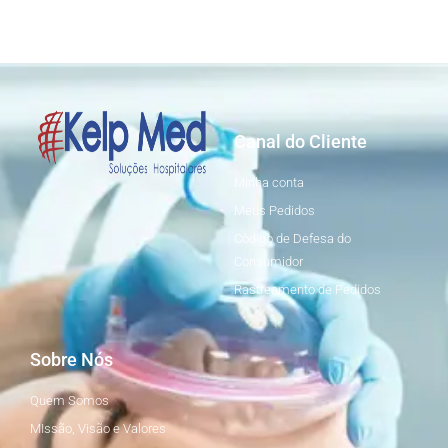
Canal do Cliente
Minha conta
Meus Pedidos
Còdigo de Defesa do
Consumidor
Rastreamento de Pedidos
Sobre Nós
Quem Somos
MIssão, Visão e Valores