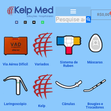
R$
0,00
Catálogo de Produtos
Sistema de
Máscaras
Via Aérea Difícil
Variados
(8)
Ruben
(2)
(4)
(2)
Laringoscópio
Cânulas
Bougies e
Kelp
(19)
(4)
Trocadores
(22)
(2)