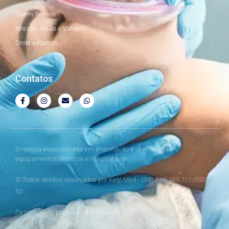
Quem Somos
MIssão, Visão e Valores
Onde estamos
Contatos
Empresa especializada em importação e comércio de
equipamentos técnicos e hospitalares
© Todos direitos reservados por Kelp Med - CNPJ: 03.985.711/0001-
50
Desenvolvido por Aqui o pai resolve