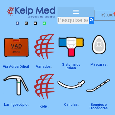
R$
0,00
Catálogo de Produtos
Sistema de
Máscaras
Via Aérea Difícil
Variados
(8)
Ruben
(2)
(4)
(2)
Laringoscópio
Cânulas
Bougies e
Kelp
(19)
(4)
Trocadores
(22)
(2)