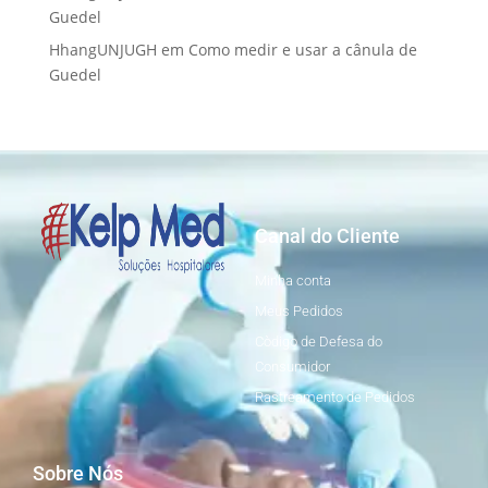
Guedel
HhangUNJUGH
em
Como medir e usar a cânula de
Guedel
Canal do Cliente
Minha conta
Meus Pedidos
Còdigo de Defesa do
Consumidor
Rastreamento de Pedidos
Sobre Nós