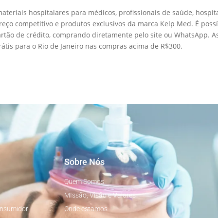
teriais hospitalares para médicos, profissionais de saúde, hospita
preço competitivo e produtos exclusivos da marca Kelp Med. É possí
artão de crédito, comprando diretamente pelo site ou WhatsApp. A
grátis para o Rio de Janeiro nas compras acima de R$300.
Sobre Nós
Quem Somos
MIssão, Visão e Valores
onsumidor
Onde estamos