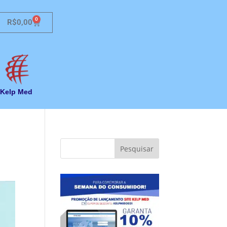
0
R$
0,00
Kelp Med