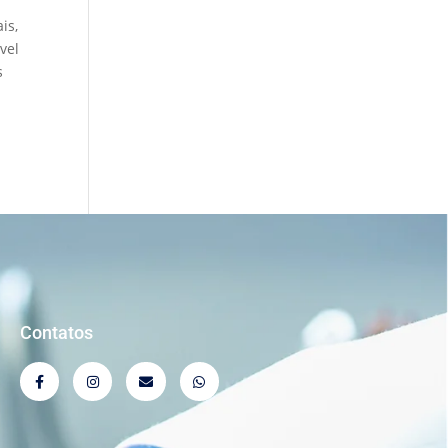
is,
vel
s
Contatos