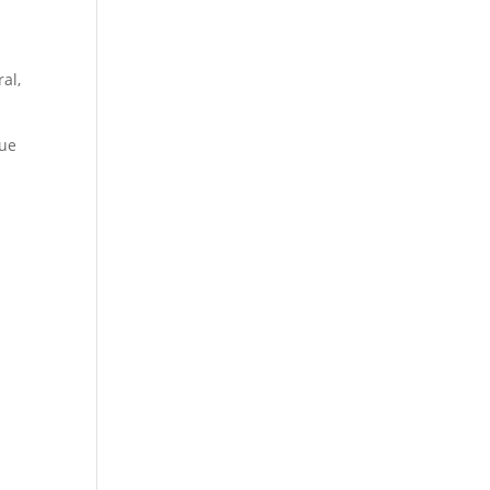
al,
que