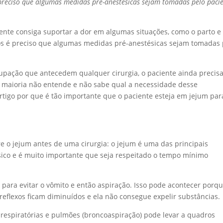
 preciso que algumas medidas pré-anestésicas sejam tomadas pelo pacie
iente consiga suportar a dor em algumas situações, como o parto e
cos é preciso que algumas medidas pré-anestésicas sejam tomadas 
upação que antecedem qualquer cirurgia, o paciente ainda precis
 A maioria não entende e não sabe qual a necessidade desse
rtigo por que é tão importante que o paciente esteja em jejum par
e o jejum antes de uma cirurgia: o jejum é uma das principais
ico e é muito importante que seja respeitado o tempo mínimo
para evitar o vômito e então aspiração. Isso pode acontecer porq
eflexos ficam diminuídos e ela não consegue expelir substâncias.
 respiratórias e pulmões (broncoaspiração) pode levar a quadros