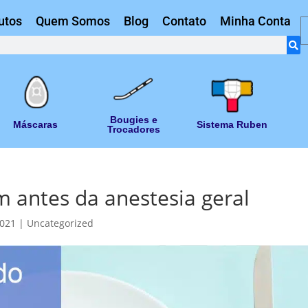
utos
Quem Somos
Blog
Contato
Minha Conta
Bougies e
Máscaras
Sistema Ruben
Trocadores
m antes da anestesia geral
2021
|
Uncategorized