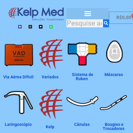
R$
0,00
Catálogo de Produtos
Sistema de
Máscaras
Via Aérea Difícil
Variados
(8)
Ruben
(2)
(4)
(2)
Laringoscópio
Cânulas
Bougies e
Kelp
(19)
(4)
Trocadores
(22)
(2)