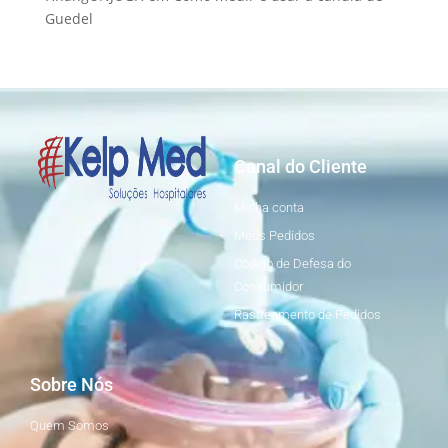
Guedel
Canal do Cliente
Minha conta
Meus Pedidos
Còdigo de Defesa do
Consumidor
Rastreamento de Pedidos
Sobre Nós
Quem Somos