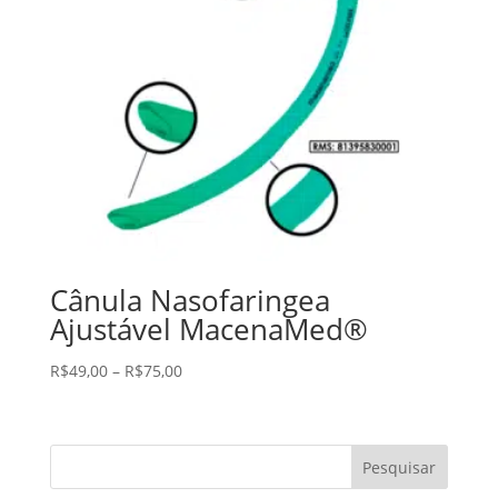
Cânula Nasofaringea
Ajustável MacenaMed®
R$
49,00
–
R$
75,00