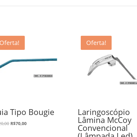
Oferta!
Oferta!
ia Tipo Bougie
Laringoscópio
Lâmina McCoy
20,00
R$
70,00
Convencional
(Lâmpada Led)