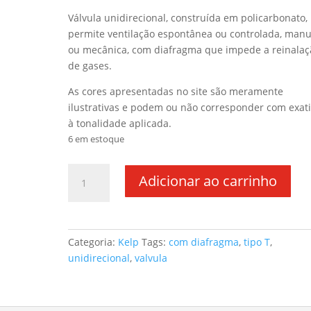
Válvula unidirecional, construída em policarbonato,
permite ventilação espontânea ou controlada, manu
ou mecânica, com diafragma que impede a reinalaç
de gases.
As cores apresentadas no site são meramente
ilustrativas e podem ou não corresponder com exat
à tonalidade aplicada.
6 em estoque
Adicionar ao carrinho
Categoria:
Kelp
Tags:
com diafragma
,
tipo T
,
unidirecional
,
valvula