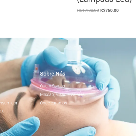
R$
1.100,00
R$
750,00
Sobre Nós
Quem Somos
MIssão, Visão e Valores
onsumidor
Onde estamos
os