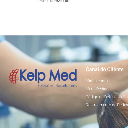
R$
60,00
R$
50,00
Canal do Cliente
Minha conta
Meus Pedidos
Còdigo de Defesa do C
Rastreamento de Pedid