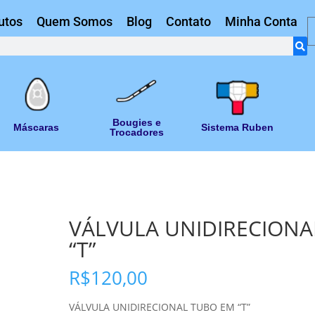
utos
Quem Somos
Blog
Contato
Minha Conta
Bougies e
Máscaras
Sistema Ruben
Trocadores
VÁLVULA UNIDIRECIONA
“T”
R$
120,00
VÁLVULA UNIDIRECIONAL TUBO EM “T”