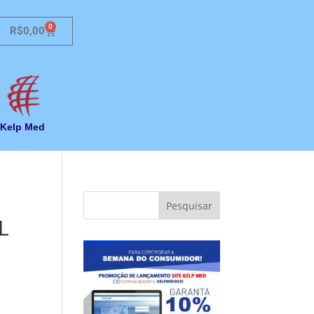
0
R$
0,00
Kelp Med
L