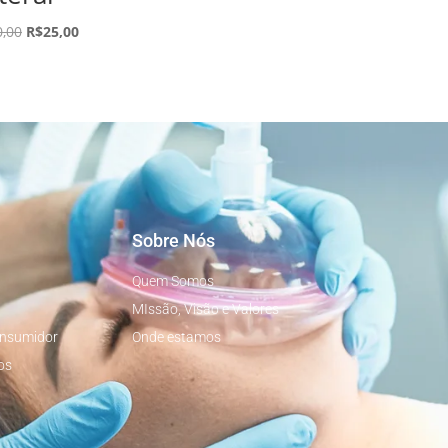
0,00
R$
25,00
Sobre Nós
Quem Somos
MIssão, Visão e Valores
onsumidor
Onde estamos
os