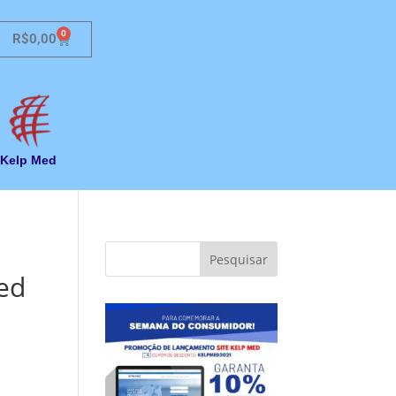
0
R$
0,00
Kelp Med
ed