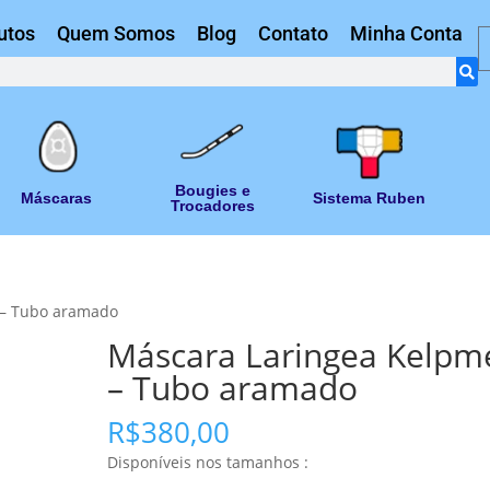
utos
Quem Somos
Blog
Contato
Minha Conta
Bougies e
Máscaras
Sistema Ruben
Trocadores
 – Tubo aramado
Máscara Laringea Kelpm
– Tubo aramado
R$
380,00
Disponíveis nos tamanhos :