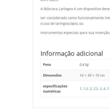
A Máscara Laríngea é um dispositivo dese
ser considerado como funcionalmente inte
o uso de laringoscópio, ou
instrumentos especiais para sua inserção
Informação adicional
Peso
0,4 kg
Dimensões
14 × 30 × 10 cm
especificações
1
,
1,5
,
2
,
2,5
,
3
,
4
,
5
numéricas