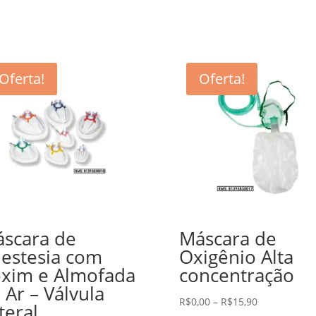
Oferta!
Oferta!
scara de
Máscara de
estesia com
Oxigênio Alta
xim e Almofada
concentração
 Ar – Válvula
R$
0,00
–
R$
15,90
teral