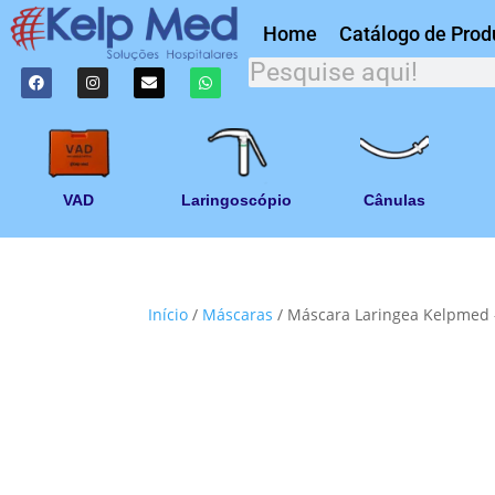
Home
Catálogo de Prod
VAD
Laringoscópio
Cânulas
Início
/
Máscaras
/ Máscara Laringea Kelpmed