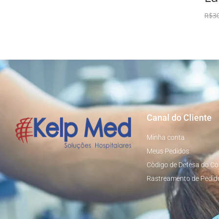
R$
3
Canal do Cliente
Minha conta
Meus Pedidos
Còdigo de Defesa do C
Rastreamento de Pedid