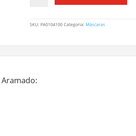
SKU:
PA0104100
Categoria:
Máscaras
o Aramado: