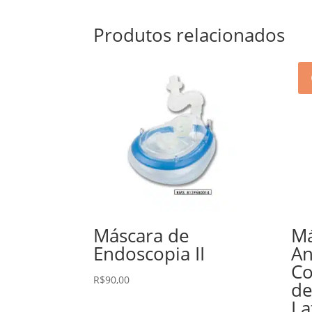
Produtos relacionados
Máscara de
Má
Endoscopia II
An
Co
R$
90,00
de
La