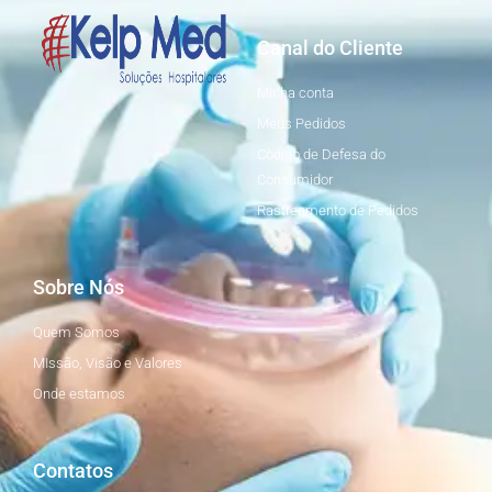
Canal do Cliente
Minha conta
Meus Pedidos
Còdigo de Defesa do
Consumidor
Rastreamento de Pedidos
Sobre Nós
Quem Somos
MIssão, Visão e Valores
Onde estamos
Contatos