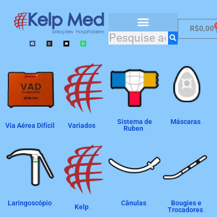
R$
0,00
Catálogo de Produtos
Sistema de
Máscaras
Via Aérea Difícil
Variados
(8)
Ruben
(2)
(4)
(2)
Laringoscópio
Cânulas
Bougies e
Kelp
(19)
(4)
Trocadores
(22)
(2)