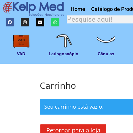
Home
Catálogo de Prod
VAD
Laringoscópio
Cânulas
Carrinho
Seu carrinho está vazio.
Retornar para a loja