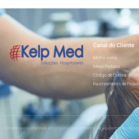
Canal do Cliente
Minha conta
Meus Pedidos
Còdigo de Defesa do C
Rastreamento de Pedid
Empresa especializada em importação e comércio de equipamentos técnic