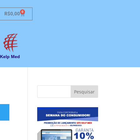
0
R$
0,00
Kelp Med