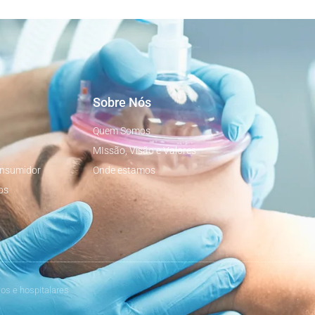
Sobre Nós
Quem Somos
MIssão, Visão e Valores
onsumidor
Onde estamos
os
os e hospitalares